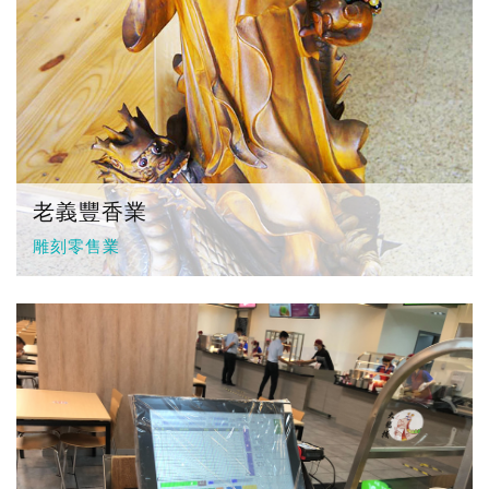
老義豐香業
雕刻零售業